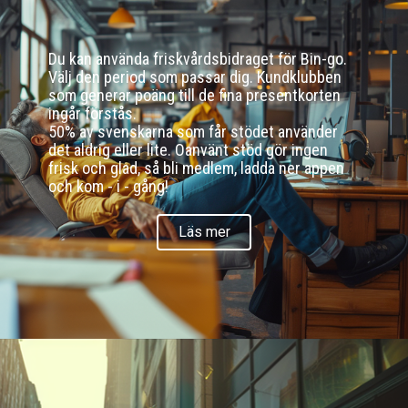
Du kan använda friskvårdsbidraget för Bin-go.
Välj den period som passar dig. Kundklubben
som generar poäng till de fina presentkorten
ingår förstås.
50% av svenskarna som får stödet använder
det aldrig eller lite. Oanvänt stöd gör ingen
frisk och glad, så bli medlem, ladda ner appen
och kom - i - gång!
Läs mer