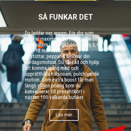
SÅ FUNKAR DET
Du laddar ner appen. För dig som
önskar maximera din motivation blir
du medlem i poängklubben. Välj 3, 6
eller 12 månader.
Vi stöttar, peppar & belönar din
vardagsmotion. Du får råd och hjälp
att komma igång med och
upprätthålla hälsosam, pulshöjande
motion. Som extra boost får man
längs vägen poäng som du
konverterar till presentkort i
nästan 100 välkända butiker
Läs mer