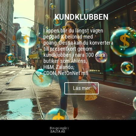
KUNDKLUBBEN
I appen blir du längst vägen
peppad & belönad med
poäng. Dessa kan du konvertera
till presentkort genom
kundklubben i nära 100 olika
butiker som Åhléns,
H&M, Zalando,
CDON, NetOnNet mfl
Läs mer
Bin-go ingår i
BAUTA AB